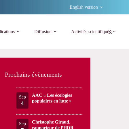
English version
ications
Diffusion
Activités scientifiques
Prochains évènements
AAC « Les écologies
Sep
populaires en lutte »
4
Christophe Giraud,
Sep
rapporteur de l’HDR