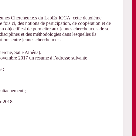
 Jeunes Chercheur.e.s du LabEx ICCA, cette deuxième
e fois-ci, des notions de participation, de coopération et de
n objectif est de permettre aux jeunes chercheur.e.s de se
 disciplines et des méthodologies dans lesquelles ils
ations entre jeunes chercheur.e.s.
herche, Salle Athéna).
novembre 2017 un résumé à l’adresse suivante
s ;
rattachement ;
r 2018.