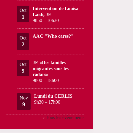
Intervention de Louisa
Oct
Laidi, JE
1
9h50
–
10h30
AAC "Who cares?"
Oct
2
JE «Des familles
Oct
migrantes sous les
9
radars»
9h00
–
18h00
Lundi du CERLIS
Nov
9h30
–
17h00
9
›
Tous les évènements