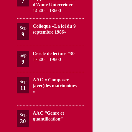
7
d’Anne Unterreiner
14h00
–
18h00
Colloque «La loi du 9
Sep
septembre 1986»
9
Cercle de lecture #30
Sep
17h00
–
19h00
9
AAC « Composer
Sep
(avec) les matrimoines
11
»
AAC “Genre et
Sep
quantification”
30