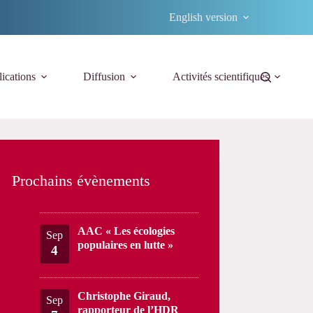
English version
ications
Diffusion
Activités scientifiques
Prochains évènements
AAC « Les écologies
Sep
populaires en lutte »
4
Christophe Giraud,
Sep
rapporteur de l’HDR