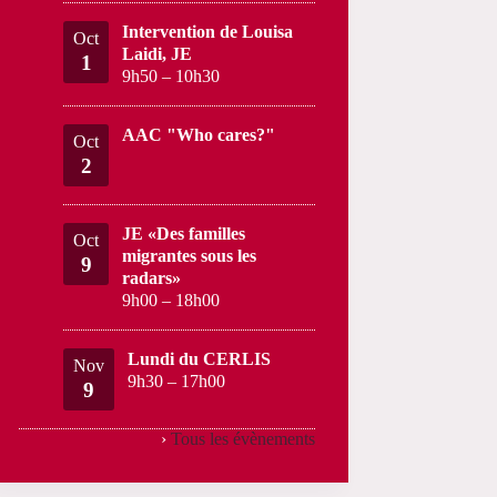
Intervention de Louisa
Oct
Laidi, JE
1
9h50
–
10h30
AAC "Who cares?"
Oct
2
JE «Des familles
Oct
migrantes sous les
9
radars»
9h00
–
18h00
Lundi du CERLIS
Nov
9h30
–
17h00
9
›
Tous les évènements