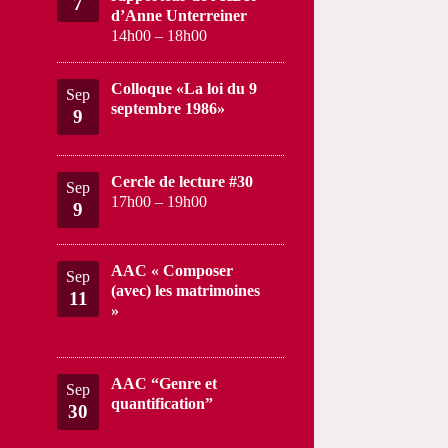
7
d’Anne Unterreiner
14h00
–
18h00
Colloque «La loi du 9
Sep
septembre 1986»
9
Cercle de lecture #30
Sep
17h00
–
19h00
9
AAC « Composer
Sep
(avec) les matrimoines
11
»
AAC “Genre et
Sep
quantification”
30