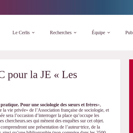
Le Cerlis
Recherches
Équipe
Publ
 pour la JE « Les
 pratique. Pour une sociologie des sœurs et frères
»,
la vie privée» de l’Association française de sociologie, et
née sera l’occasion d’interroger la place qu’occupe les
des chercheurs.ses qui mènent des enquêtes sur cet objet.
omprendront une présentation de l’auteur⸱trice, de la
tés ainsi qu’une bibliographie (non comprise dans les 2500