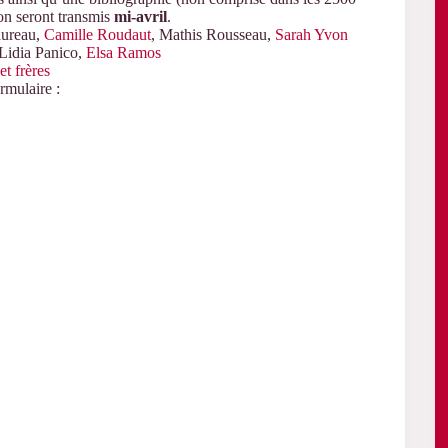
on seront transmis
mi-avril
.
aureau,
Camille Roudaut
, Mathis Rousseau,
Sarah Yvon
 Lidia Panico,
Elsa Ramos
t frères
rmulaire :