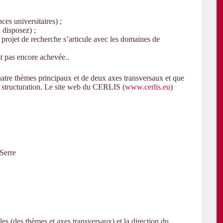
ces universitaires) ;
 disposez) ;
 projet de recherche s’articule avec les domaines de
st pas encore achevée..
tre thèmes principaux et de deux axes transversaux et que
te structuration. Le site web du CERLIS (
www.cerlis.eu
)
 Serre
s (des thèmes et axes transversaux) et la direction du