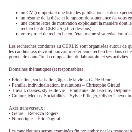
un CV (comportant une liste des publications et des expérien
un résumé de la thèse et le rapport de soutenance (si vous en
une courte lettre de motivation expliquant la manière dont le
recherche du CERLIS (cf. ci-dessous) ;
votre projet de recherche en l’état, même si sa rédaction n’e
Les recherches conduites au CERLIS sont organisées autour de qua
les candidat.e.s devront pouvoir insérer leurs recherches dans cet
permet de connaître la composition du laboratoire et ses activités.
Domaines thématiques (et responsables) :
• Éducation, socialisation, âges de la vie – Gaële Henri
• Famille, individualisation, institutions – Christophe Giraud
• Travail, classes, styles de vie – Emmanuel de Lescure, Delphine
• Culture, Médias, Sociabilités – Sylvie Pflieger, Olivier Thévenin
Axes transversaux :
• Genre – Rebecca Rogers
• Numérique – Éric Dagiral
Les candidatures seront examinées fin novembre par les responsable