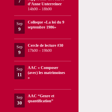
7
d’Anne Unterreiner
14h00
–
18h00
Colloque «La loi du 9
Sep
septembre 1986»
9
Cercle de lecture #30
Sep
17h00
–
19h00
9
AAC « Composer
Sep
(avec) les matrimoines
11
»
AAC “Genre et
Sep
quantification”
30