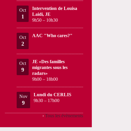
Intervention de Louisa
Oct
Laidi, JE
1
9h50
–
10h30
AAC "Who cares?"
Oct
2
JE «Des familles
Oct
migrantes sous les
9
radars»
9h00
–
18h00
Lundi du CERLIS
Nov
9h30
–
17h00
9
›
Tous les évènements