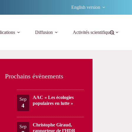
English version
ications
Diffusion
Activités scientifiques
Prochains évènements
AAC « Les écologies
Sep
populaires en lutte »
4
Christophe Giraud,
Sep
rapporteur de l’HDR