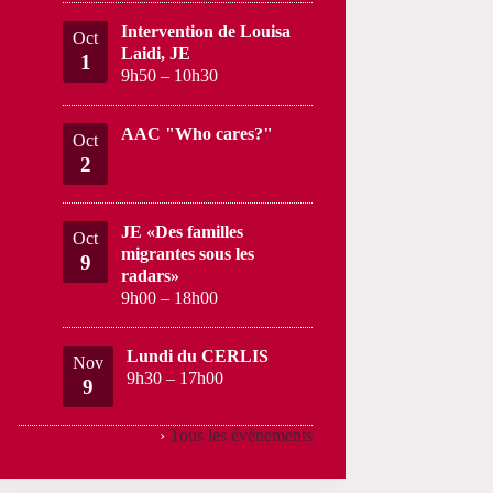
Intervention de Louisa
Oct
Laidi, JE
1
9h50
–
10h30
AAC "Who cares?"
Oct
2
JE «Des familles
Oct
migrantes sous les
9
radars»
9h00
–
18h00
Lundi du CERLIS
Nov
9h30
–
17h00
9
›
Tous les évènements