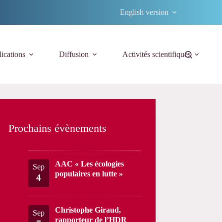
English version
ications
Diffusion
Activités scientifiques
Prochains évènements
AAC « Les écologies
Sep
populaires en lutte »
4
Christophe Giraud,
Sep
rapporteur de l’HDR