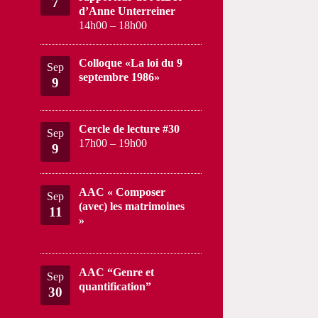
7
d’Anne Unterreiner
14h00
–
18h00
Colloque «La loi du 9
Sep
septembre 1986»
9
Cercle de lecture #30
Sep
17h00
–
19h00
9
AAC « Composer
Sep
(avec) les matrimoines
11
»
AAC “Genre et
Sep
quantification”
30