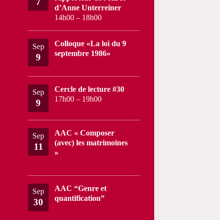
7
d’Anne Unterreiner
14h00
–
18h00
Colloque «La loi du 9
Sep
septembre 1986»
9
Cercle de lecture #30
Sep
17h00
–
19h00
9
AAC « Composer
Sep
(avec) les matrimoines
11
»
AAC “Genre et
Sep
quantification”
30