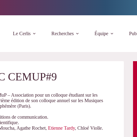
Le Cerlis
Recherches
Équipe
Publ
AAC CEMUP#9
 – Association pour un colloque étudiant sur les
ième édition de son colloque annuel sur les Musiques
Ephémère (Paris).
sitions de communication.
ientifique.
h Moucha, Agathe Rochet,
Etienne Tardy
, Chloé Violle.