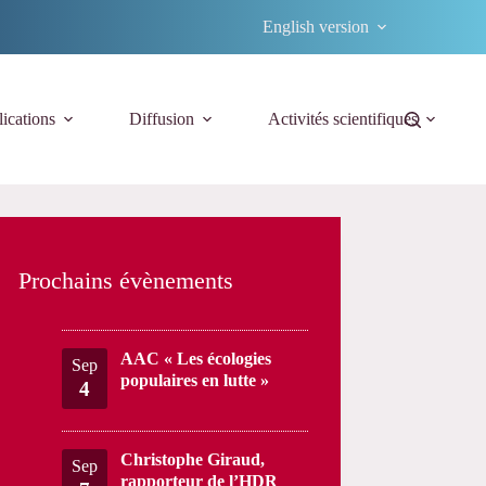
English version
ications
Diffusion
Activités scientifiques
Prochains évènements
AAC « Les écologies
Sep
populaires en lutte »
4
Christophe Giraud,
Sep
rapporteur de l’HDR