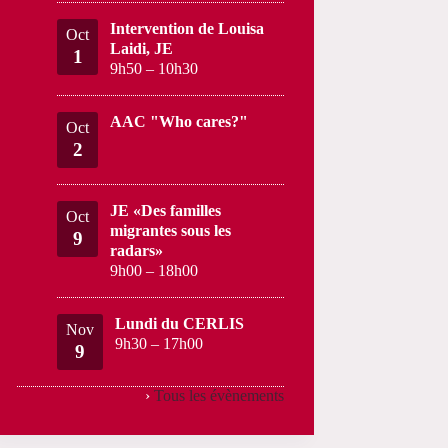
Intervention de Louisa
Oct
Laidi, JE
1
9h50
–
10h30
AAC "Who cares?"
Oct
2
JE «Des familles
Oct
migrantes sous les
9
radars»
9h00
–
18h00
Lundi du CERLIS
Nov
9h30
–
17h00
9
›
Tous les évènements