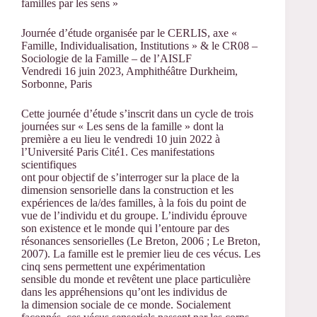
familles par les sens »
Journée d’étude organisée par
le CERLIS, axe «
Famille, Individualisation, Institutions » & le CR08 –
Sociologie de la Famille – de l’AISLF
Vendredi 16 juin 2023, Amphithéâtre Durkheim,
Sorbonne, Paris
Cette journée d’étude s’inscrit dans
un cycle de trois
journées sur «
Les sens de la famille
»
dont la
première a eu lieu le vendredi 10 juin 2022 à
l’Université Paris Cité
1
. Ces manifestations
scientifiques
ont pour objectif
de s’interroger sur la place de la
dimension sensorielle dans la construction et les
expériences de la/des familles, à la fois du point de
vue de l’individu et du groupe. L’individu éprouve
son existence et le monde qui l’en
toure par des
résonances sensorielles (Le Breton, 2006
; Le Breton,
2007). La famille est le premier lieu de ces vécus. Les
cinq sens permettent une expérimentation
sensible du monde et revêtent une place particulière
dans les appréhensions qu’ont les indi
vidus de
la dimension sociale de ce monde. Socialement