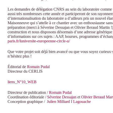
Les demandes de délégation CNRS au sein du laboratoire comme les
aussi très nombreuses cette année et participeront de son rayonne
d’internationalisation du laboratoire a d’ailleurs pris un nouvel é
Maisonneuve qui s’attelle à ce chantier avec un enthousiasme sans f
préparation (merci à Séverine Dessajan et Olivier Beraud Martin !)
construction et nous disposons désormais d’une adresse générique 
d’informations sur ces sujets : AAP, bourses, programmes d’échang
paris.fr/luniversite-europeenne-circle-u/
Que votre projet soit déjà bien avancé ou que vous soyez curieux·se
n’hésitez plus !
Éditorial de
Romain Pudal
Directeur du CERLIS
liens_N°10_WEB
Directeur de publication /
Romain Pudal
Coordination éditoriale /
Séverine Dessajan
et
Olivier Beraud Mar
Conception graphique /
Julien Milliard I Lagouache