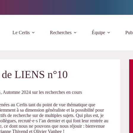
Le Cerlis
Recherches
Équipe
Publ
n de LIENS n°10
S, Automne 2024 sur les recherches en cours
nées au Cerlis tant du point de vue thématique que
emment à sa dimension généraliste et la possibilité pour
tifs de recherche sur de multiples sujets. Qui plus est, je
lègues, recruté·e·s l’an dernier et qui font leur rentrée au
oire, ce dont nous ne pouvons que nous réjouir : bienvenue
ianne Thivend et Olivier Vanhee !