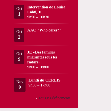
Intervention de Louisa
Oct
Laidi, JE
1
9h50
–
10h30
AAC "Who cares?"
Oct
2
JE «Des familles
Oct
migrantes sous les
9
radars»
9h00
–
18h00
Lundi du CERLIS
Nov
9h30
–
17h00
9
›
Tous les évènements