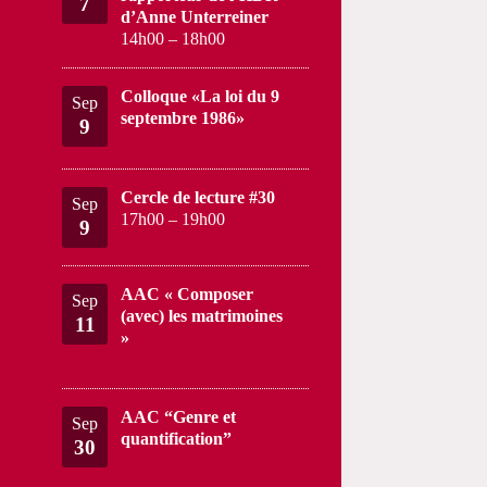
7
d’Anne Unterreiner
14h00
–
18h00
Colloque «La loi du 9
Sep
septembre 1986»
9
Cercle de lecture #30
Sep
17h00
–
19h00
9
AAC « Composer
Sep
(avec) les matrimoines
11
»
AAC “Genre et
Sep
quantification”
30