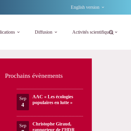
English version
ications
Diffusion
Activités scientifiques
Prochains évènements
AAC « Les écologies
Sep
populaires en lutte »
4
Christophe Giraud,
Sep
rapporteur de l’HDR