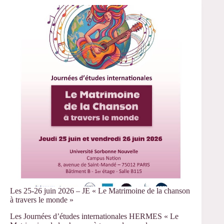
–
Marianne
Thivend,
jury
de
thèse
de
Kim
Laurenti
Les 25-26 juin 2026 – JE « Le Matrimoine de la chanson
à travers le monde »
Les Journées d’études internationales HERMES « Le