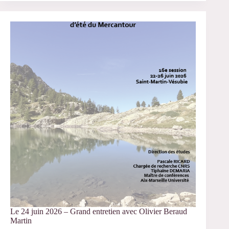
juin
2026
–
JE
CESSA
“Domiciles
et
compétences”
Le 24 juin 2026 – Grand entretien avec Olivier Beraud
Martin