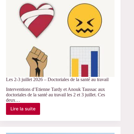
G.
Henri-
Panabière,
Colloque
Condorcet
Les 2-3 juillet 2026 – Doctoriales de la santé au travail
Interventions d’Etienne Tardy et Anouk Taussac aux
doctoriales de la santé au travail les 2 et 3 juillet. Ces
deux…
Lire la suite
Les
2-
3
juillet
2026