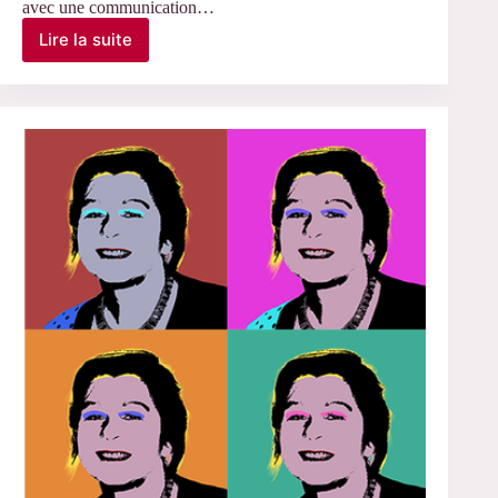
avec une communication…
Lire la suite
Le
2
juillet
2026
–
Intervention
de
Christophe
Birolini,
Céreq