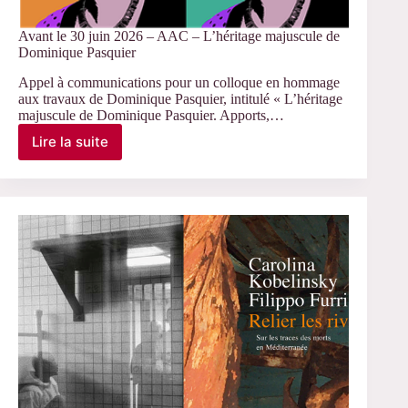
Avant le 30 juin 2026 – AAC – L’héritage majuscule de
Dominique Pasquier
Appel à communications pour un colloque en hommage
aux travaux de Dominique Pasquier, intitulé « L’héritage
majuscule de Dominique Pasquier. Apports,…
Lire la suite
Avant
le
30
juin
2026
–
AAC
–
L’héritage
majuscule
de
Dominique
Pasquier