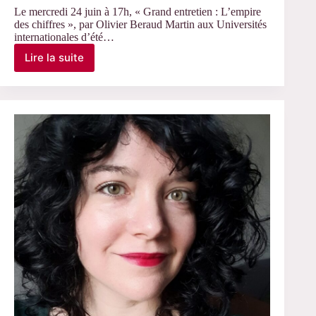
Le mercredi 24 juin à 17h, « Grand entretien : L’empire
des chiffres », par Olivier Beraud Martin aux Universités
internationales d’été…
Lire la suite
Le
24
juin
2026
–
Grand
entretien
avec
Olivier
Beraud
Martin