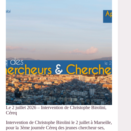
–
Doctoriales
de
la
santé
au
travail
Le 2 juillet 2026 – Intervention de Christophe Birolini,
Céreq
Intervention de Christophe Birolini le 2 juillet à Marseille,
pour la 3ème journée Céreq des jeunes chercheur·ses,