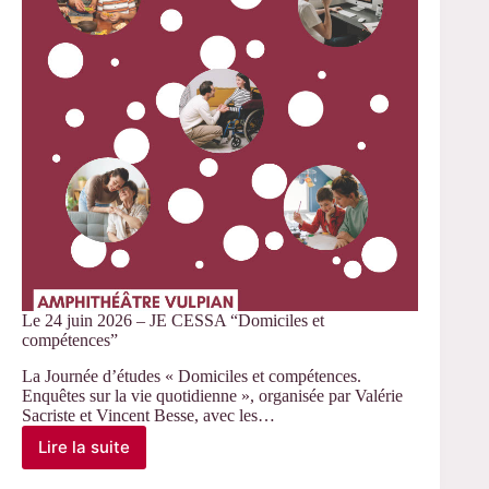
Lefort
et
les
sciences
sociales »
Le 24 juin 2026 – JE CESSA “Domiciles et
compétences”
La Journée d’études « Domiciles et compétences.
Enquêtes sur la vie quotidienne », organisée par Valérie
Sacriste et Vincent Besse, avec les…
Lire la suite
Le
24