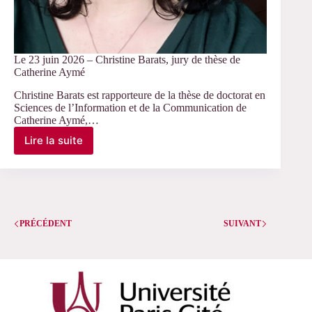
Le 23 juin 2026 – Christine Barats, jury de thèse de
Catherine Aymé
Christine Barats est rapporteure de la thèse de doctorat en
Sciences de l’Information et de la Communication de
Catherine Aymé,…
Lire la suite
Le
23
juin
2026
–
Christine
PRÉCÉDENT
Barats,
SUIVANT
jury
de
thèse
de
Catherine
Aymé