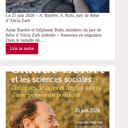
Le 25 juin 2026 – A. Barrère, S. Rubi, jury de thèse
d’Alicia Zarb
Anne Barrère et Stéphanie Rubi, membres du jury de
thèse d’Alicia Zarb intitulée « Jeunesses en migration.
Dans le tumulte de…
Lire la suite
Le
25
juin
2026
–
A.
Barrère,
S.
Rubi,
jury
de
thèse
d’Alicia
Zarb