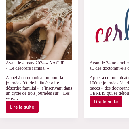
–
AAC
RJC
Colloque
LabEX
« La
ICCA
médiation
–
culturelle
AAC
en
«
questions »
L’intersect
dans
les
industries
culturelles
Avant le 4 mars 2024 – AAC JE
Avant le 24 novemb
et
« Le désordre familial »
JE des doctorant·e·
créatives 
Appel à communication pour la
Appel à communicati
journée d’étude intitulée « Le
10ème journée d’étude
désordre familial », s’inscrivant dans
traces » des doctorant
un cycle de trois journées sur « Les
CERLIS qui se déro
sens…
Lire la suite
Avant
Lire la suite
Avant
le
le
24
4
novembre
mars
2023