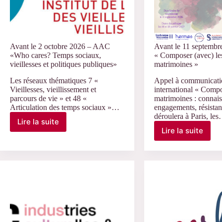
Avant le 2 octobre 2026 – AAC
Avant le 11 septemb
«Who cares? Temps sociaux,
« Composer (avec) le
vieillesses et politiques publiques»
matrimoines »
Les réseaux thématiques 7 «
Appel à communicati
Vieillesses, vieillissement et
international « Compo
parcours de vie » et 48 «
matrimoines : connais
Articulation des temps sociaux »…
engagements, résistan
déroulera à Paris, le
Lire la suite
Avant
Lire la suite
Avant
le
le
2
11
octobre
septembre
2026
2026
–
–
AAC
AAC
«Who
« Compose
cares?
(avec)
Temps
les
sociaux,