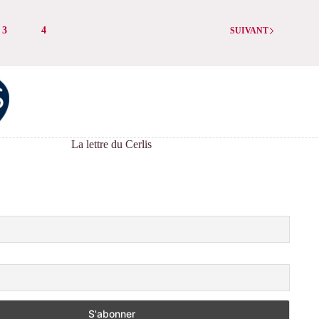
en
famille
3
4
SUIVANT
et
entre
e·s
familles
par
les
sens »
La lettre du Cerlis