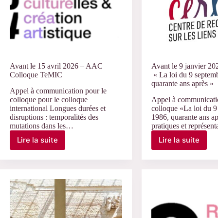
matrimoine
vieillesses
et
politiques
publiques»
Avant le 15 avril 2026 – AAC
Avant le 9 janvier 2
Colloque TeMIC
« La loi du 9 septem
quarante ans après »
Appel à communication pour le
colloque pour le colloque
Appel à communicati
international Longues durées et
colloque «La loi du 
disruptions : temporalités des
1986, quarante ans ap
mutations dans les…
pratiques et représen
Lire la suite
Lire la suite
Avant
Avant
le
le
15
9
avril
janvier
2026
2026
–
–
AAC
AAC
Colloque
« La
TeMIC
loi