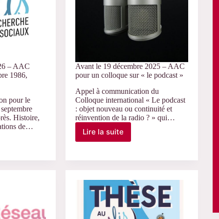
s »
lutte »
026 – AAC
Avant le 19 décembre 2025 – AAC
bre 1986,
pour un colloque sur « le podcast »
Appel à communication du
on pour le
Colloque international « Le podcast
9 septembre
: objet nouveau ou continuité et
rès. Histoire,
réinvention de la radio ? » qui…
tations de…
Lire la suite
Avant
le
19
décembre
2025
–
AAC
pour
un