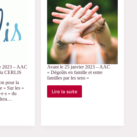
la
JE
des
doctorant·es
du
CERLIS
ionnalité
re 2023 – AAC
Avant le 25 janvier 2023 – AAC
s du CERLIS
« Dégoûts en famille et entre
»
familles par les sens »
on pour la
 « Sur les «
Lire la suite
·e·s » du
Avant
ulera…
le
25
janvier
2023
–
AAC
« Dégoûts