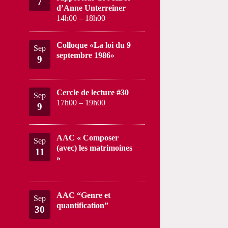
7
d’Anne Unterreiner
14h00
–
18h00
Colloque «La loi du 9
Sep
septembre 1986»
9
Cercle de lecture #30
Sep
17h00
–
19h00
9
AAC « Composer
Sep
(avec) les matrimoines
11
»
AAC “Genre et
Sep
quantification”
30