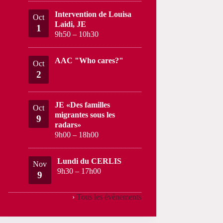
Intervention de Louisa
Oct
Laidi, JE
1
9h50
–
10h30
AAC "Who cares?"
Oct
2
JE «Des familles
Oct
migrantes sous les
9
radars»
9h00
–
18h00
Lundi du CERLIS
Nov
9h30
–
17h00
9
›
Tous les évènements