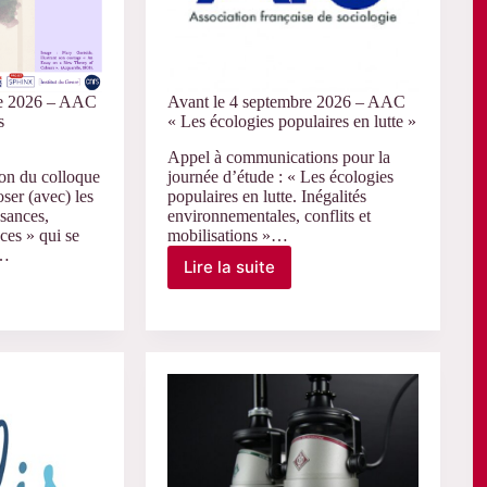
re 2026 – AAC
Avant le 4 septembre 2026 – AAC
s
« Les écologies populaires en lutte »
Appel à communications pour la
on du colloque
journée d’étude : « Les écologies
ser (avec) les
populaires en lutte. Inégalités
sances,
environnementales, conflits et
ces » qui se
mobilisations »…
s…
Lire la suite
Avant
le
4
septembre
2026
–
AAC
« Les
r
écologies
populaires
en