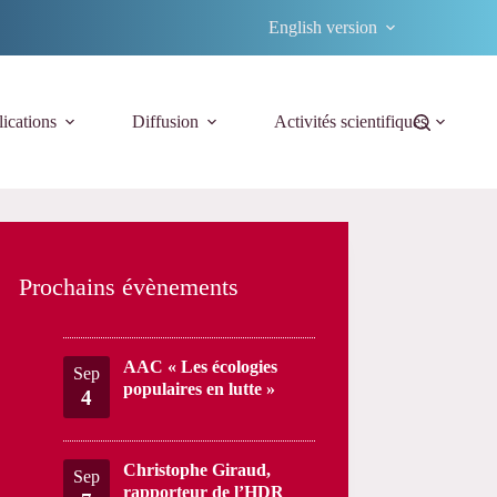
English version
ications
Diffusion
Activités scientifiques
Prochains évènements
AAC « Les écologies
Sep
populaires en lutte »
4
Christophe Giraud,
Sep
rapporteur de l’HDR