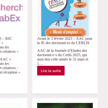
colloque
sur
« le
podcast »
25 – RJC
Avant le 3 février 2025 – AAC pour
 «
la JE des doctorant·es du CERLIS
ans les
AAC de la Journée d’Etudes des
et créatives »
doctorant·e·s du Cerlis 2025, qui
 AAC «
aura lieu cette année le 31 mars et
ans les
1…
t créatives :
Lire la suite
et réception »
Avant
le
3
février
2025
–
AAC
pour