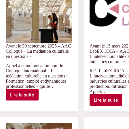
du
9
septembre
1986,
quarante
ans
après »
Avant le 30 septembre 2025 – AAC
Avant le 15 mars 20
Colloque « La médiation culturelle
LabEX ICCA – AAC
en questions »
L’intersectionnalité d
industries culturelles 
Appel à communication pour le
Colloque international « La
RJC LabEX ICCA –
médiation culturelle en questions :
L’intersectionnalité d
Formation, emploi et dynamiques
industries culturelles e
professionnelles » qui se…
production, diffusion 
Appel…
Lire la suite
Avant
Lire la suite
Avant
le
le
30
15
septembre
mars
2025
2025
–