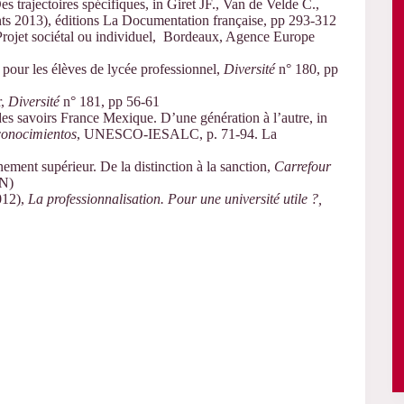
 trajectoires spécifiques, in Giret JF., Van de Velde C.,
nts 2013), éditions La Documentation française, pp 293-312
 Projet sociétal ou individuel, Bordeaux, Agence Europe
 pour les élèves de lycée professionnel,
Diversité
n° 180, pp
r,
Diversité
n° 181, pp 56-61
des savoirs France Mexique. D’une génération à l’autre, in
 conocimientos
, UNESCO-IESALC, p. 71-94. La
ement supérieur. De la distinction à la sanction,
Carrefour
RN)
012),
La professionnalisation. Pour une université utile ?,