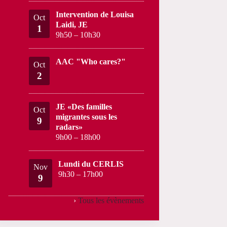
Intervention de Louisa
Oct
Laidi, JE
1
9h50
–
10h30
AAC "Who cares?"
Oct
2
JE «Des familles
Oct
migrantes sous les
9
radars»
9h00
–
18h00
Lundi du CERLIS
Nov
9h30
–
17h00
9
›
Tous les évènements