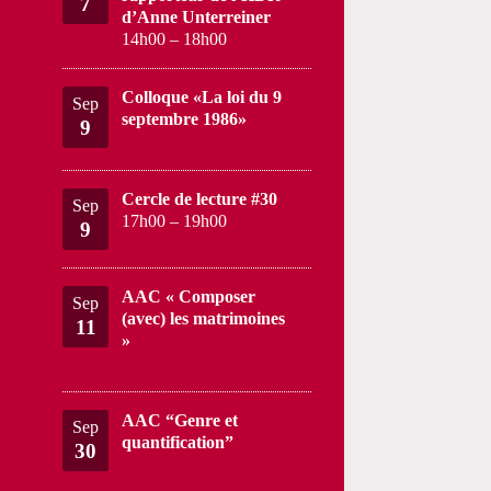
7
d’Anne Unterreiner
14h00
–
18h00
Colloque «La loi du 9
Sep
septembre 1986»
9
Cercle de lecture #30
Sep
17h00
–
19h00
9
AAC « Composer
Sep
(avec) les matrimoines
11
»
AAC “Genre et
Sep
quantification”
30