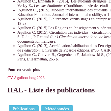
Agulhon C., Ennaafa R., (2016), Les étudiants étrangers. Des
Verley E.,
Les vies étudiantes
(Conditions de vie des étudia
Agulhon C., (2015), Mobilité internationale des étudiants.
Education Formation, Journal of international mobility, n°1
Agulhon C. (2015), L’alternance versus stages en entreprise
18-23
Agulhon C. (2015) Les Régions et l’enseignement supérieu
Agulhon C. (2015), Circulation des individus – circulation 
S. Didou, P. Renaud (dir
.) Circulacion international de los
documentation française.
Agulhon C. (2013), Accréditation-habilitation dans l’enseign
de l’éducation
, Université de Picardie éditions, n°36 (CAI
Agulhon C., Convert B., Gugenheim F., Jakubowski S., (2
Paris, L’Harmattan, 265 p.
Pour en savoir plus
CV Agulhon long 2023
HAL - Liste des publications
Publications
Métadonnées