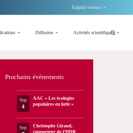
English version
ications
Diffusion
Activités scientifiques
Prochains évènements
AAC « Les écologies
Sep
populaires en lutte »
4
Christophe Giraud,
Sep
rapporteur de l’HDR