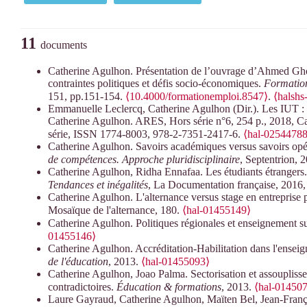
11
documents
Catherine Agulhon. Présentation de l’ouvrage d’Ahmed Ghou
contraintes politiques et défis socio-économiques.
Formation
151, pp.151-154.
⟨10.4000/formationemploi.8547⟩
.
⟨halsh
Emmanuelle Leclercq, Catherine Agulhon (Dir.). Les IUT : 
Catherine Agulhon. ARES, Hors série n°6, 254 p., 2018, Cahi
série, ISSN 1774-8003, 978-2-7351-2417-6.
⟨hal-02544788
Catherine Agulhon. Savoirs académiques versus savoirs opéra
de compétences. Approche pluridisciplinaire
, Septentrion,
Catherine Agulhon, Ridha Ennafaa. Les étudiants étrangers. 
Tendances et inégalités
, La Documentation française, 2016
Catherine Agulhon. L'alternance versus stage en entreprise 
Mosaïque de l'alternance, 180.
⟨hal-01455149⟩
Catherine Agulhon. Politiques régionales et enseignement s
01455146⟩
Catherine Agulhon. Accréditation-Habilitation dans l'enseign
de l'éducation
, 2013.
⟨hal-01455093⟩
Catherine Agulhon, Joao Palma. Sectorisation et assouplisse
contradictoires.
Éducation & formations
, 2013.
⟨hal-01450
Laure Gayraud, Catherine Agulhon, Maïten Bel, Jean-Françoi