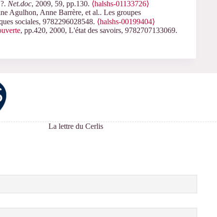
 ?.
Net.doc
, 2009, 59, pp.130.
⟨halshs-01133726⟩
ne Agulhon, Anne Barrère, et al.. Les groupes
ogiques sociales, 9782296028548.
⟨halshs-00199404⟩
uverte
, pp.420, 2000, L'état des savoirs, 9782707133069.
La lettre du Cerlis