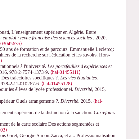
ati, L’enseignement supérieur en Algérie. Entre
 emploi : revue française des sciences sociales
, 2020,
s-03045635⟩
50 ans de formation et de parcours. Emmanuelle Leclercq;
ers de la recherche sur l'éducation et les savoirs. Hors-
⟩
tionnels à l'université.
Les portefeuilles d'expériences et
 2016, 978-2-7574-1373-9.
⟨hal-01455111⟩
Des trajectoires spécifiques ?.
Les vies étudiantes.
, 978-2-11-010267-6.
⟨hal-01455128⟩
pour les élèves de lycée professionnel.
Diversité
, 2015,
upérieur Quels arrangements ?.
Diversité
, 2015.
⟨hal-
ement supérieur: de la distinction à la sanction.
Carrefours
ment de la carte scolaire Des actions segmentées et
703⟩
s Giret, Georgie Simon-Zarca, et al.. Professionnalisation