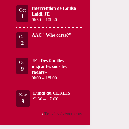
Intervention de Louisa
Oct
Laidi, JE
1
9h50
–
10h30
AAC "Who cares?"
Oct
2
JE «Des familles
Oct
migrantes sous les
9
radars»
9h00
–
18h00
Lundi du CERLIS
Nov
9h30
–
17h00
9
›
Tous les évènements