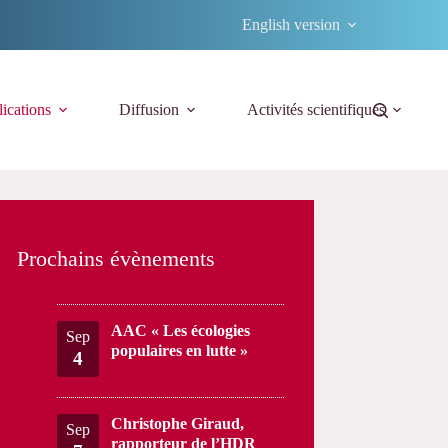
English version
ications
Diffusion
Activités scientifiques
Prochains évènements
AAC « Les écologies
Sep
populaires en lutte »
4
Christophe Giraud,
Sep
rapporteur de l’HDR