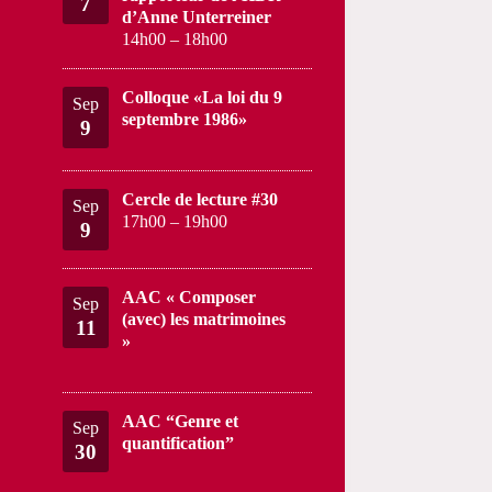
7
d’Anne Unterreiner
14h00
–
18h00
Colloque «La loi du 9
Sep
septembre 1986»
9
Cercle de lecture #30
Sep
17h00
–
19h00
9
AAC « Composer
Sep
(avec) les matrimoines
11
»
AAC “Genre et
Sep
quantification”
30