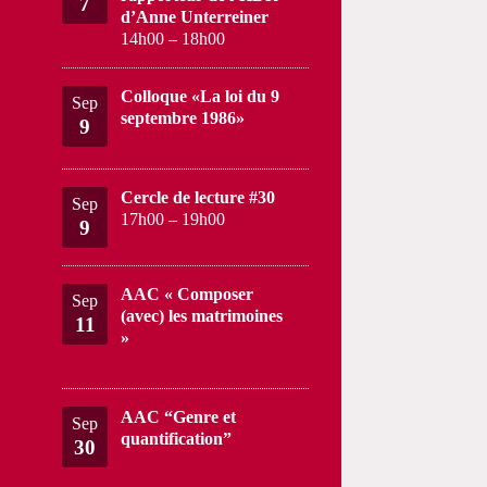
7
d’Anne Unterreiner
14h00
–
18h00
Colloque «La loi du 9
Sep
septembre 1986»
9
Cercle de lecture #30
Sep
17h00
–
19h00
9
AAC « Composer
Sep
(avec) les matrimoines
11
»
AAC “Genre et
Sep
quantification”
30