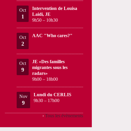
Intervention de Louisa
Oct
Laidi, JE
1
9h50
–
10h30
AAC "Who cares?"
Oct
2
JE «Des familles
Oct
migrantes sous les
9
radars»
9h00
–
18h00
Lundi du CERLIS
Nov
9h30
–
17h00
9
›
Tous les évènements