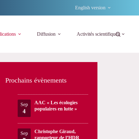
English version
ications
Diffusion
Activités scientifiques
Prochains évènements
AAC « Les écologies
Sep
populaires en lutte »
4
Christophe Giraud,
Sep
rapporteur de l’HDR