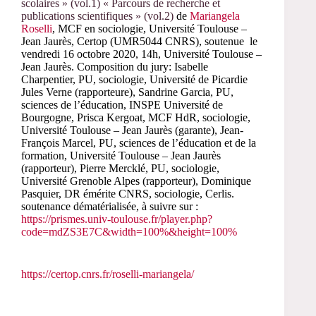
scolaires » (vol.1) « Parcours de recherche et
publications scientifiques » (vol.2)
de
Mariangela
Roselli
, MCF en sociologie, Université Toulouse –
Jean Jaurès, Certop (UMR5044 CNRS), s
outenue le
vendredi 16 octobre 2020, 14h,
Université Toulouse –
Jean Jaurès. Composition du jury: Isabelle
Charpentier, PU, sociologie, Université de Picardie
Jules Verne (rapporteure), Sandrine Garcia, PU,
sciences de l’éducation, INSPE Université de
Bourgogne, Prisca Kergoat, MCF HdR, sociologie,
Université Toulouse – Jean Jaurès (garante), Jean-
François Marcel, PU, sciences de l’éducation et de la
formation, Université Toulouse – Jean Jaurès
(rapporteur), Pierre Mercklé, PU, sociologie,
Université Grenoble Alpes (rapporteur), Dominique
Pasquier, DR émérite CNRS, sociologie, Cerlis.
soutenance dématérialisée, à suivre sur :
https://prismes.univ-toulouse.fr/player.php?
code=mdZS3E7C&width=100%&height=100%
https://certop.cnrs.fr/roselli-mariangela/