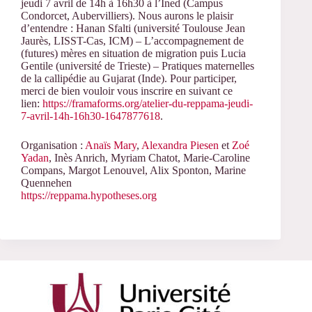
jeudi 7 avril de 14h à 16h30 à l’Ined (Campus
Condorcet, Aubervilliers). Nous aurons le plaisir
d’entendre : Hanan Sfalti (université Toulouse Jean
Jaurès, LISST-Cas, ICM) – L’accompagnement de
(futures) mères en situation de migration puis Lucia
Gentile (université de Trieste) – Pratiques maternelles
de la callipédie au Gujarat (Inde). Pour participer,
merci de bien vouloir vous inscrire en suivant ce
lien:
https://framaforms.org/atelier-du-reppama-jeudi-
7-avril-14h-16h30-1647877618
.
Organisation :
Anaïs Mary
,
Alexandra Piesen
et
Zoé
Yadan
, Inès Anrich, Myriam Chatot, Marie-Caroline
Compans, Margot Lenouvel, Alix Sponton, Marine
Quennehen
https://reppama.hypotheses.org