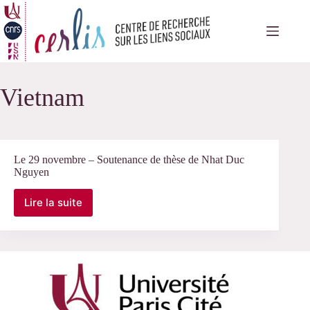
Passer
au
contenu
Vietnam
Le 29 novembre – Soutenance de thèse de Nhat Duc
Nguyen
Lire la suite
Le
29
novembre
–
Soutenance
de
thèse
de