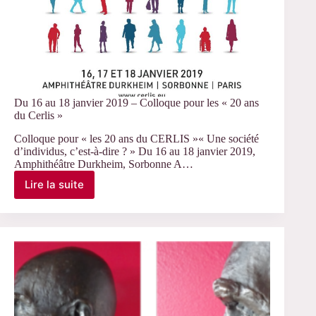
Du 16 au 18 janvier 2019 – Colloque pour les « 20 ans
du Cerlis »
Colloque pour « les 20 ans du CERLIS »« Une société
d’individus, c’est-à-dire ? » Du 16 au 18 janvier 2019,
Amphithéâtre Durkheim, Sorbonne A…
Lire la suite
Du
16
au
18
janvier
2019
–
Colloque
pour
les