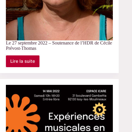
Le 27 septembre 2022 – Soutenance de l’HDR de Cécile
Prévost-Thomas
Lire la suite
Le
27
septembre
2022
–
Soutenance
de
l’HDR
de
Cécile
Prévost-
Thomas