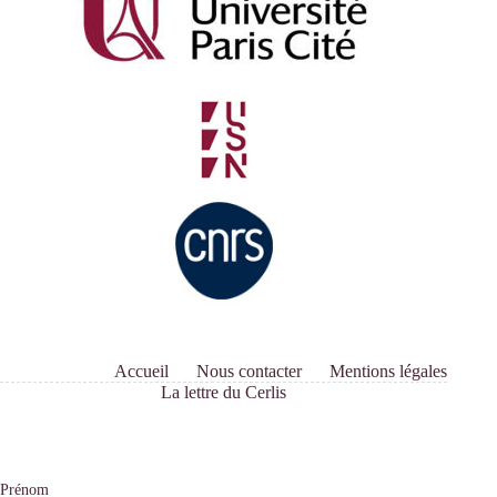
« Enquêtes
et
travaux
en
cours »
avec
Sophie
Maisonneuve,
Jean-
Sébastien
Eideliman
et
Sarra
Mougel
Accueil
Nous contacter
Mentions légales
La lettre du Cerlis
Prénom