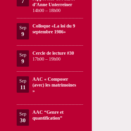
7
d’Anne Unterreiner
14h00
–
18h00
Colloque «La loi du 9
Sep
septembre 1986»
9
Cercle de lecture #30
Sep
17h00
–
19h00
9
AAC « Composer
Sep
(avec) les matrimoines
11
»
AAC “Genre et
Sep
quantification”
30