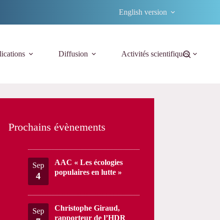
English version
ications
Diffusion
Activités scientifiques
Prochains évènements
AAC « Les écologies
Sep
populaires en lutte »
4
Christophe Giraud,
Sep
rapporteur de l’HDR