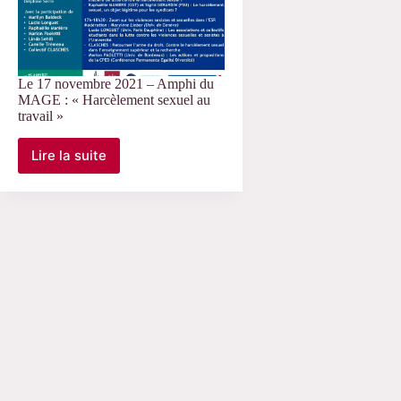
Le 17 novembre 2021 – Amphi du
MAGE : « Harcèlement sexuel au
travail »
Lire la suite
Le
17
novembre
2021
–
Amphi
du
MAGE
:
« Harcèlement
sexuel
au
travail »