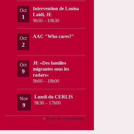
Intervention de Louisa
Oct
Laidi, JE
1
9h50
–
10h30
AAC "Who cares?"
Oct
2
JE «Des familles
Oct
migrantes sous les
9
radars»
9h00
–
18h00
Lundi du CERLIS
Nov
9h30
–
17h00
9
›
Tous les évènements