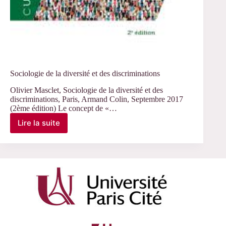
Sociologie de la diversité et des discriminations
Olivier Masclet, Sociologie de la diversité et des
discriminations, Paris, Armand Colin, Septembre 2017
(2ème édition) Le concept de «…
Lire la suite
Sociologie
de
la
diversité
et
des
discriminations