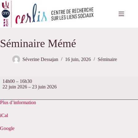
Passer
au
contenu
Séminaire Mémé
Séverine Dessajan
16 juin, 2026
Séminaire
Séminaire
14h00
–
16h30
Mémé
22 juin 2026
–
23 juin 2026
Plus d’information
iCal
Google