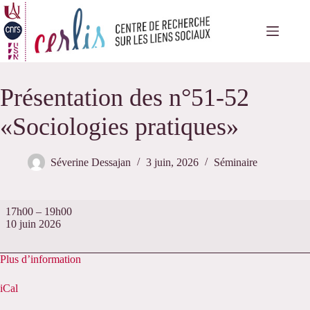
Passer
au
contenu
Présentation des n°51-52
«Sociologies pratiques»
Séverine Dessajan
3 juin, 2026
Séminaire
Présentation
17h00
–
19h00
des
10 juin 2026
n°51-
52
«Sociologies
Plus d’information
pratiques»
iCal