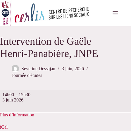
Passer
au
contenu
Intervention de Gaële
Henri-Panabière, JNPE
Séverine Dessajan
3 juin, 2026
Journée d'études
Intervention
14h00
–
15h30
de
3 juin 2026
Gaële
Henri-
Panabière,
Plus d’information
JNPE
iCal