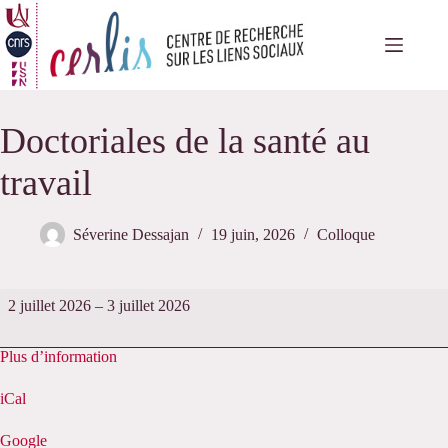
Passer
au
contenu
Doctoriales de la santé au
travail
Séverine Dessajan
19 juin, 2026
Colloque
Doctoriales
2 juillet 2026
–
3 juillet 2026
de
la
santé
Plus d’information
au
travail
iCal
Google