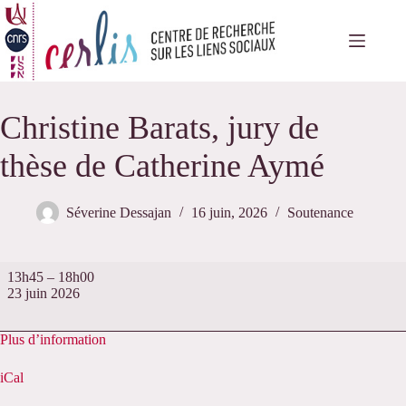
Passer
au
contenu
Christine Barats, jury de
thèse de Catherine Aymé
Séverine Dessajan
16 juin, 2026
Soutenance
Christine
13h45
–
18h00
Barats,
23 juin 2026
jury
de
thèse
Plus d’information
de
Catherine
iCal
Aymé